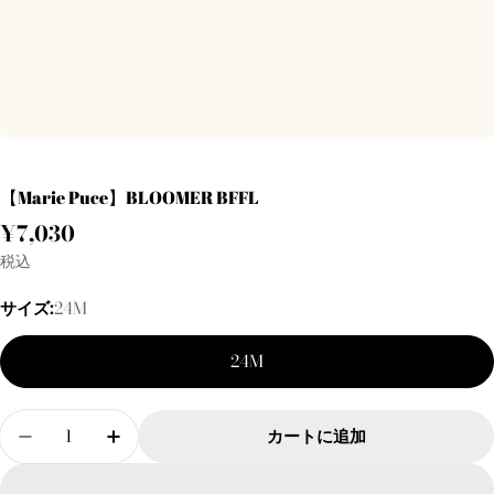
【Marie Puce】BLOOMER BFFL
通
¥7,030
常
税込
価
サイズ:
24M
格
24M
数
カートに追加
量
【Marie Puce】BLOOMER BFFL の数量を減らす
【Marie Puce】BLOOMER BFFL の数