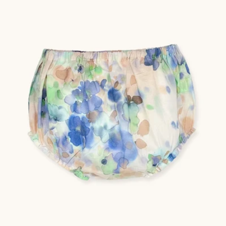
へ
ス
キ
ッ
プ
メディア 0 をモーダルで開く