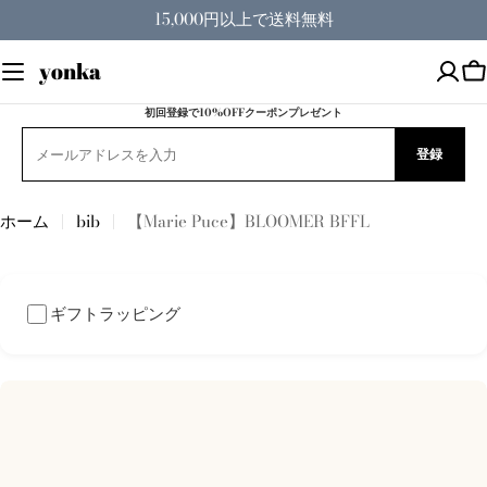
コ
15,000円以上で送料無料
ン
テ
yonka
ン
ツ
初回登録で10%OFFクーポンプレゼント
へ
登録
ス
キ
ッ
ホーム
bib
【Marie Puce】BLOOMER BFFL
プ
ギフトラッピング
商
品
情
報