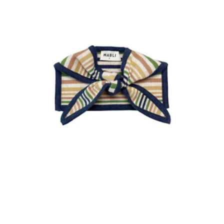
へ
ス
キ
ッ
プ
メディア 0 をモーダルで開く