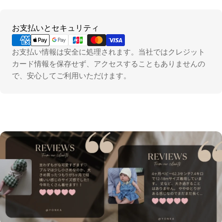
お
お支払いとセキュリティ
支
払
お支払い情報は安全に処理されます。当社ではクレジット
い
カード情報を保存せず、アクセスすることもありませんの
方
で、安心してご利用いただけます。
法