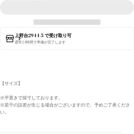
シ
ョ
ン
は
売
上野台2944-5
で受け取り可
り
通常24時間で準備が完了します
切
れ
ま
た
は
【サイズ】
利
用
※平置きで採寸しております。
不
※若干の誤差が生じる場合がございますので、予めご了承くださ
可
い。
___________________________________________________