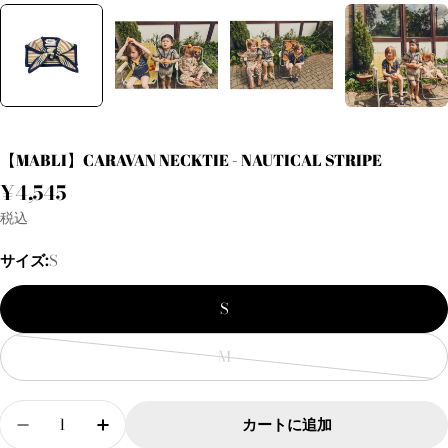
【MABLI】CARAVAN NECKTIE - NAUTICAL STRIPE
通
¥4,545
常
税込
価
サイズ:
S
格
S
M
バ
リ
数
エ
カートに追加
量
【MABLI】CARAVAN NECKTIE - NAUTICAL 
【MABLI】CARAVAN NECKTIE - NA
ー