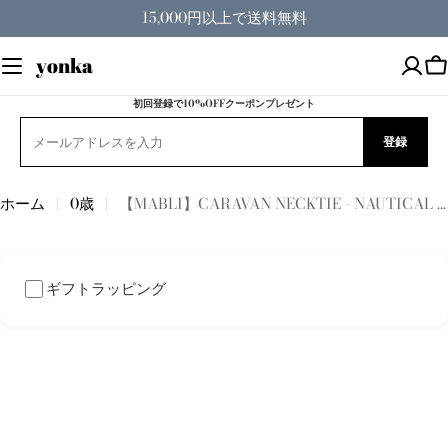
コ
15,000円以上で送料無料
ン
テ
yonka
ン
ツ
初回登録で10%OFFクーポンプレゼント
へ
登録
ス
キ
ッ
ホーム
0歳
【MABLI】CARAVAN NECKTIE - NAUTICAL STRIPE
プ
ギフトラッピング
商
品
情
報