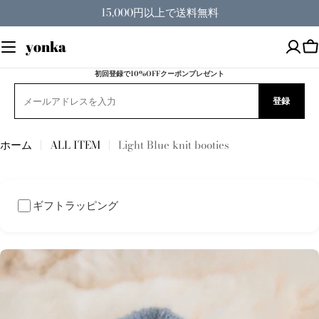
コ
15,000円以上で送料無料
ン
テ
yonka
ン
ツ
初回登録で10%OFFクーポンプレゼント
へ
登録
ス
キ
ッ
ホーム
ALL ITEM
Light Blue knit booties
プ
ギフトラッピング
商
品
情
報