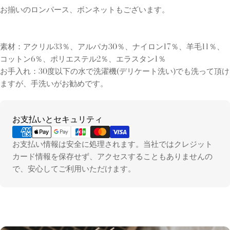
お揃いのロンパース、ボンネットもございます。
素材：アクリル33％、アルパカ30％、ナイロン17％、羊毛11％、
コットン6％、ポリエステル2％、エラスタン1％
お手入れ：30度以下の水で洗濯機(デリケート洗い)でも洗って頂け
ますが、手洗いがお勧めです。
お
お支払いとセキュリティ
支
払
お支払い情報は安全に処理されます。当社ではクレジット
い
カード情報を保存せず、アクセスすることもありませんの
方
で、安心してご利用いただけます。
法