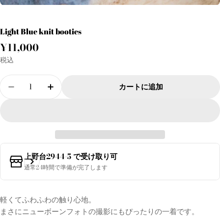
Light Blue knit booties
通
¥11,000
常
税込
価
数
格
カートに追加
量
Light Blue Knit Booties の数量を減らす
Light Blue Knit Booties の数量を増やす
上野台2944-5
で受け取り可
通常24時間で準備が完了します
軽くてふわふわの触り心地。
まさにニューボーンフォトの撮影にもぴったりの一着です。