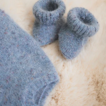
へ
ス
キ
ッ
プ
メディア 0 をモーダルで開く