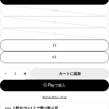
18M
バ
リ
2Y
エ
バ
ー
リ
3Y
シ
エ
バ
ョ
ー
リ
4Y
ン
シ
エ
は
ョ
ー
6Y
売
ン
シ
り
は
ョ
数
切
売
ン
カートに追加
量
【LaTitta】TUNISIA DRESS - CIPRIA の数量を
【LaTitta】TUNISIA DRESS - CIPR
れ
り
は
ま
切
売
た
れ
り
は
ま
切
別のお支払い方法
利
た
れ
用
は
ま
上野台2944-5
で受け取り可