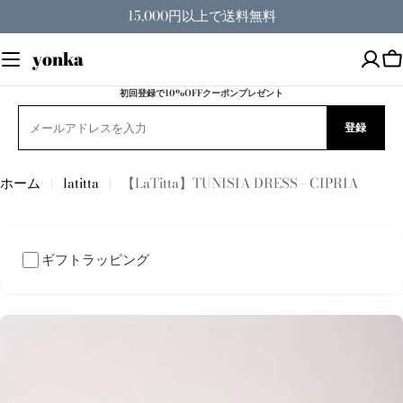
コ
15,000円以上で送料無料
ン
テ
yonka
ン
ツ
初回登録で10%OFFクーポンプレゼント
へ
登録
ス
キ
ッ
ホーム
latitta
【LaTitta】TUNISIA DRESS - CIPRIA
プ
ギフトラッピング
商
品
情
報