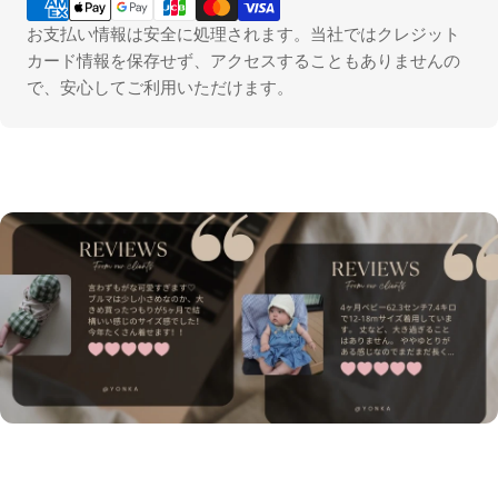
支
払
お支払い情報は安全に処理されます。当社ではクレジット
い
カード情報を保存せず、アクセスすることもありませんの
方
で、安心してご利用いただけます。
法