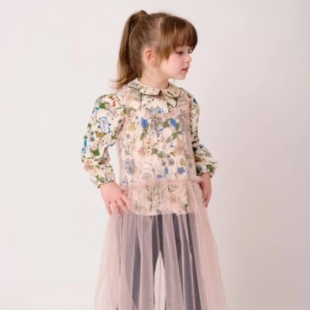
へ
ス
キ
ッ
プ
メディア 0 をモーダルで開く