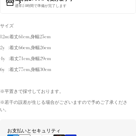
不
利
た
通常24時間で準備が完了します
可
用
は
不
利
サイズ
可
用
不
12m:着丈61cm,身幅25cm
可
2y :着丈66cm,身幅26cm
4y :着丈71cm,身幅29cm
6y :着丈77cm,身幅30cm
※平置きで採寸しております。
※若干の誤差が生じる場合がございますので予めご了承くださ
い。
お
お支払いとセキュリティ