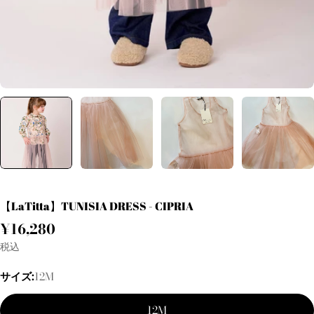
【LaTitta】TUNISIA DRESS - CIPRIA
通
¥16,280
常
税込
価
サイズ:
12M
格
12M