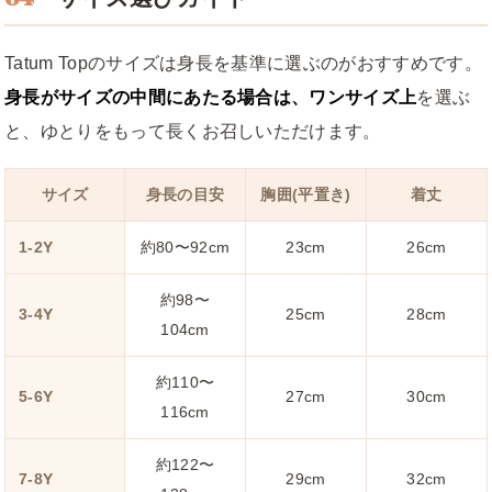
Tatum Topのサイズは身長を基準に選ぶのがおすすめです。
身長がサイズの中間にあたる場合は、ワンサイズ上
を選ぶ
と、ゆとりをもって長くお召しいただけます。
サイズ
身長の目安
胸囲(平置き)
着丈
1-2Y
約80〜92cm
23cm
26cm
約98〜
3-4Y
25cm
28cm
104cm
約110〜
5-6Y
27cm
30cm
116cm
約122〜
7-8Y
29cm
32cm