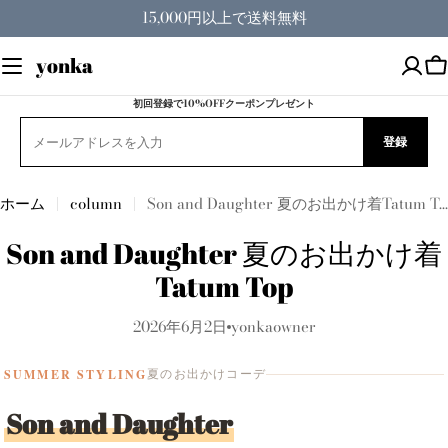
コ
15,000円以上で送料無料
ン
テ
yonka
ン
ツ
初回登録で10%OFFクーポンプレゼント
へ
登録
ス
キ
ッ
ホーム
column
Son and Daughter 夏のお出かけ着Tatum Top
プ
Son and Daughter 夏のお出かけ着
Tatum Top
2026年6月2日
yonkaowner
SUMMER STYLING
夏のお出かけコーデ
Son and Daughter