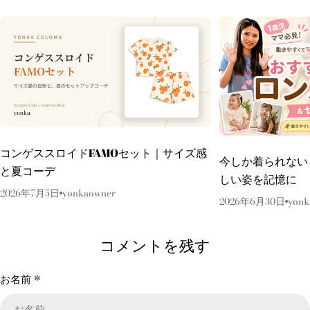
コンゲススロイドFAMOセット｜サイズ感
今しか着られない
と夏コーデ
しい姿を記憶に
2026年7月5日
yonkaowner
2026年6月30日
yonk
コメントを残す
お名前
*